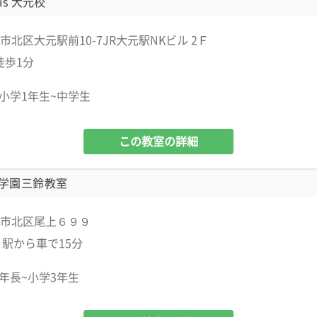
is 大元校
市北区大元駅前10-7JR大元駅NKビル 2Ｆ
徒歩1分
小学1年生~中学生
この教室の詳細
学園三鈴教室
市北区尾上６９９
」駅から車で15分
年長~小学3年生