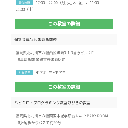
17:00～22:00（月, 火, 木, 金）、11:00～
開催時期
21:00（土）
この教室の詳細
個別指導Axis 黒崎駅前校
福岡県北九州市八幡西区黒崎3-1-3菅原ビル 2Ｆ
JR黒崎駅前 筑豊電鉄黒崎駅前
小学1年生~中学生
対象学年
この教室の詳細
ハピクロ・プログラミング教室ひびきの教室
福岡県北九州市八幡西区本城学研台1-4-12 BABY ROOM
JR折尾駅からバスで約30分