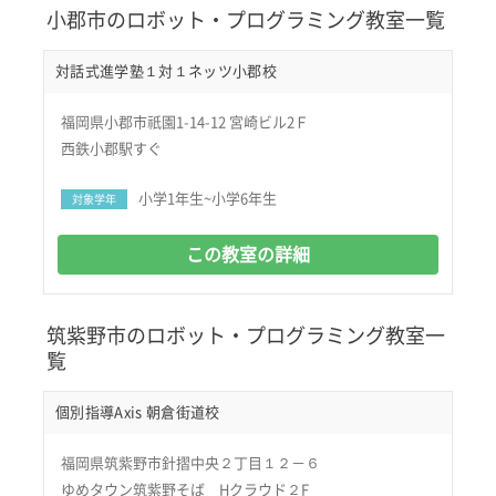
小郡市のロボット・プログラミング教室一覧
対話式進学塾１対１ネッツ小郡校
福岡県小郡市祇園1-14-12 宮崎ビル2Ｆ
西鉄小郡駅すぐ
小学1年生~小学6年生
対象学年
この教室の詳細
筑紫野市のロボット・プログラミング教室一
覧
個別指導Axis 朝倉街道校
福岡県筑紫野市針摺中央２丁目１２－６
ゆめタウン筑紫野そば Hクラウド２F