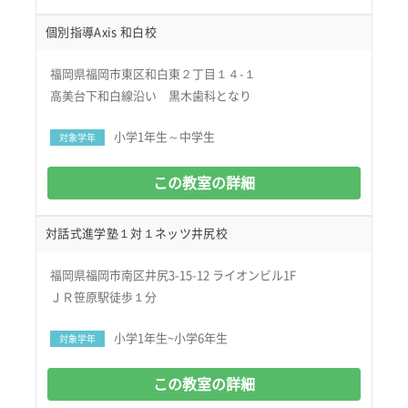
個別指導Axis 和白校
福岡県福岡市東区和白東２丁目１４-１
高美台下和白線沿い 黒木歯科となり
小学1年生～中学生
対象学年
この教室の詳細
対話式進学塾１対１ネッツ井尻校
福岡県福岡市南区井尻3-15-12 ライオンビル1F
ＪＲ笹原駅徒歩１分
小学1年生~小学6年生
対象学年
この教室の詳細