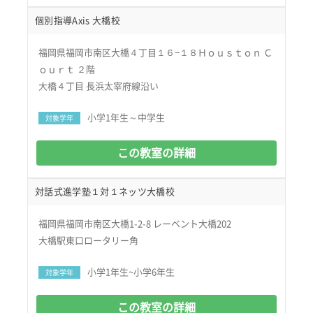
個別指導Axis 大橋校
福岡県福岡市南区大橋４丁目１６−１８Ｈｏｕｓｔｏｎ Ｃ
ｏｕｒｔ ２階
大橋４丁目 長浜太宰府線沿い
小学1年生～中学生
対象学年
この教室の詳細
対話式進学塾１対１ネッツ大橋校
福岡県福岡市南区大橋1-2-8 レーベント大橋202
大橋駅東口ロータリー角
小学1年生~小学6年生
対象学年
この教室の詳細