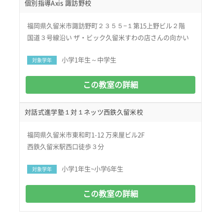
個別指導Axis 諏訪野校
福岡県久留米市諏訪野町２３５５−１第15上野ビル２階
国道３号線沿い ザ・ビック久留米すわの店さんの向かい
小学1年生～中学生
対象学年
この教室の詳細
対話式進学塾１対１ネッツ西鉄久留米校
福岡県久留米市東和町1-12 万来屋ビル2F
西鉄久留米駅西口徒歩３分
小学1年生~小学6年生
対象学年
この教室の詳細