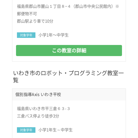
福島県郡山市麓山１丁目８−４（郡山市中央公民館内）※
郵便物不可
郡山駅より車で10分
小学1年〜中学生
対象学年
この教室の詳細
いわき市のロボット・プログラミング教室一
覧
個別指導Axis いわき平校
福島県いわき市平三倉６３-３
三倉バス停より徒歩3分
小学1年生～中学生
対象学年