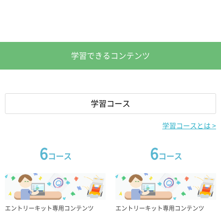
電子パーツとは >
24
24
点
点
学習できるコンテンツ
コア(本体)
バッテリーボックス
コア(本体)
バッテリーボックス
学習コース
x1
x1
x1
x1
学習コースとは >
3芯ケーブル
4芯ケーブル
3芯ケーブル
4芯ケーブル
6
6
コース
コース
20cm x5/45cm x1
45cm x1
20cm x5/45cm x1
45cm x1
サーボモーター
DCモーター
サーボモーター
DCモーター
エントリーキット専用コンテンツ
エントリーキット専用コンテンツ