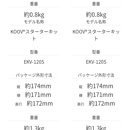
重量
重量
ハーフCブルー
ハーフCオレンジ
ハーフCブルー
ハーフCオレンジ
約0.8kg
約0.8kg
モデル名称
モデル名称
KOOV®スターターキッ
KOOV®スターターキッ
x12
x17
x12
x17
ト
ト
ハーフDパープル
三角イエロー
ハーフDパープル
三角イエロー
型番
型番
EKV-120S
EKV-120S
x2
x2
x2
x2
パッケージ外形寸法
パッケージ外形寸法
三角ブルー
ベーストレー
三角ブルー
ベーストレー
約174mm
約174mm
縦
縦
約171mm
約171mm
横
横
約172mm
約172mm
x7
x2
x7
x2
奥行
奥行
回転軸
アイ
回転軸
アイ
重量
重量
約1.3kg
約1.3kg