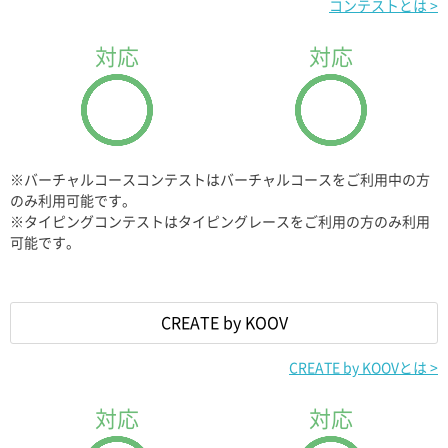
コンテストとは >
DCモータージョイ
DCモータージョイ
ント
ント
対応
対応
x4
x4
104
104
点
点
※バーチャルコースコンテストはバーチャルコースをご利用中の方
キューブグリーン
キューブレッド
キューブグリーン
キューブレッド
のみ利用可能です。
※タイピングコンテストはタイピングレースをご利用の方のみ利用
可能です。
x12
x12
x12
x12
キューブホワイト
ハーフAイエロー
キューブホワイト
ハーフAイエロー
CREATE by KOOV
CREATE by KOOVとは >
x4
x4
x4
x4
対応
対応
ハーフBイエロー
ハーフCブルー
ハーフBイエロー
ハーフCブルー