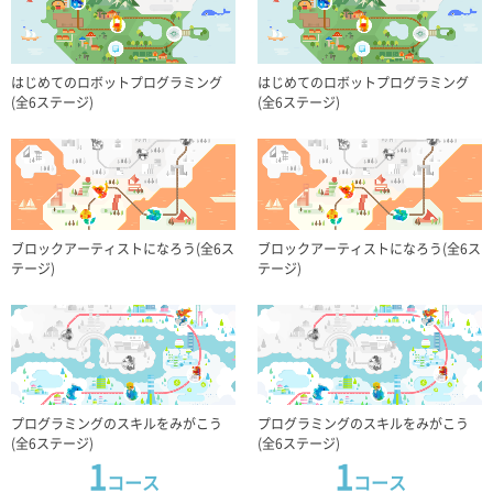
20cm x3/45cm x1
x2
20cm x3/45cm x1
x2
ブザー
LEDグリーン
ブザー
LEDグリーン
はじめてのロボットプログラミング
はじめてのロボットプログラミング
(全6ステージ)
(全6ステージ)
x1
x1
x1
x1
LEDレッド
赤外線フォトリフレ
LEDレッド
赤外線フォトリフレ
クタ
クタ
ブロックアーティストになろう(全6ス
ブロックアーティストになろう(全6ス
テージ)
テージ)
x1
x1
x1
x1
16
16
点
点
コア(本体)
バッテリーボックス
コア(本体)
バッテリーボックス
プログラミングのスキルをみがこう
プログラミングのスキルをみがこう
(全6ステージ)
(全6ステージ)
1
1
コース
コース
x1
x1
x1
x1