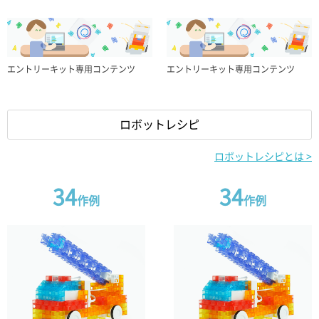
3芯ケーブル
サーボモーター
3芯ケーブル
サーボモーター
エントリーキット専用コンテンツ
エントリーキット専用コンテンツ
20cm x5/45cm x1
x1
20cm x5/45cm x1
x1
DCモーター
ブザー
DCモーター
ブザー
ロボットレシピ
ロボットレシピとは >
x1
x1
x1
x1
光センサー
LEDホワイト
光センサー
LEDホワイト
34
34
作例
作例
x1
x1
x1
x1
LEDグリーン
LEDレッド
LEDグリーン
LEDレッド