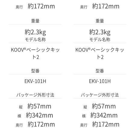
約172mm
約172mm
奥行
奥行
x4
x4
x4
x4
DCモータージョイ
DCモータージョイ
ント
ント
重量
重量
約2.3kg
約2.3kg
モデル名称
モデル名称
x2
x2
KOOV®ベーシックキッ
KOOV®ベーシックキッ
83
83
点
点
ト2
ト2
キューブグリーン
キューブレッド
キューブグリーン
キューブレッド
型番
型番
EKV-101H
EKV-101H
パッケージ外形寸法
パッケージ外形寸法
x11
x9
x11
x9
約57mm
約57mm
ハーフAイエロー
ハーフBイエロー
ハーフAイエロー
ハーフBイエロー
縦
縦
約342mm
約342mm
横
横
約172mm
約172mm
奥行
奥行
x2
x3
x2
x3