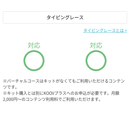
タイピングレース
x28
x14
x28
x14
タイピングレースとは >
キューブホワイト
ハーフAイエロー
キューブホワイト
ハーフAイエロー
対応
対応
x4
x4
x4
x4
ハーフBイエロー
ハーフCブルー
ハーフBイエロー
ハーフCブルー
※バーチャルコースはキットがなくてもご利用いただけるコンテン
ツです。
※キット購入とは別にKOOVプラスへのお申込が必要です。月額
x8
x35
x8
x35
2,000円〜のコンテンツ利用料でご利用いただけます。
ハーフCオレンジ
ハーフDパープル
ハーフCオレンジ
ハーフDパープル
x20
x18
x20
x18