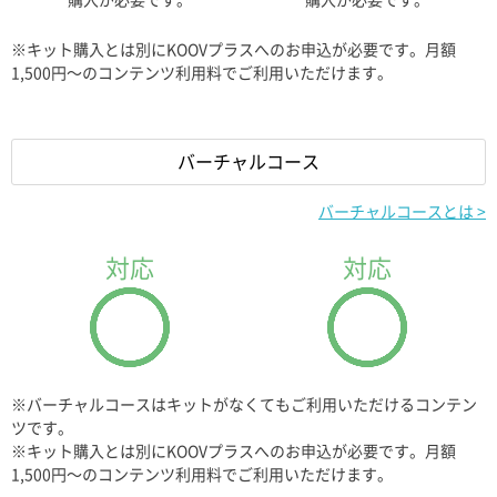
購入が必要です。
購入が必要です。
ベーストレー
回転軸
ベーストレー
回転軸
※キット購入とは別にKOOVプラスへのお申込が必要です。月額
1,500円〜のコンテンツ利用料でご利用いただけます。
x2
x4
x2
x4
アイ
ホイール
アイ
ホイール
バーチャルコース
バーチャルコースとは >
x4
x4
x4
x4
対応
対応
DCモータージョイ
DCモータージョイ
ント
ント
x4
x4
※バーチャルコースはキットがなくてもご利用いただけるコンテン
174
174
ツです。
点
点
※キット購入とは別にKOOVプラスへのお申込が必要です。月額
1,500円〜のコンテンツ利用料でご利用いただけます。
キューブグリーン
キューブレッド
キューブグリーン
キューブレッド