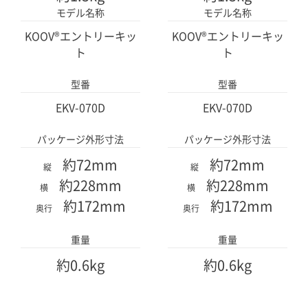
モデル名称
モデル名称
x4
x4
x4
x4
KOOV®エントリーキッ
KOOV®エントリーキッ
ホイール
DCモータージョイ
ホイール
DCモータージョイ
ント
ント
ト
ト
型番
型番
x4
x4
EKV-070D
EKV-070D
x4
x4
パッケージ外形寸法
パッケージ外形寸法
その他
約72mm
約72mm
縦
縦
3
3
約228mm
約228mm
横
横
点
点
約172mm
約172mm
奥行
奥行
USBケーブル
ブロックリムーバー
USBケーブル
ブロックリムーバー
重量
重量
約0.6kg
約0.6kg
x1
x1
x1
x1
スタートガイド
スタートガイド