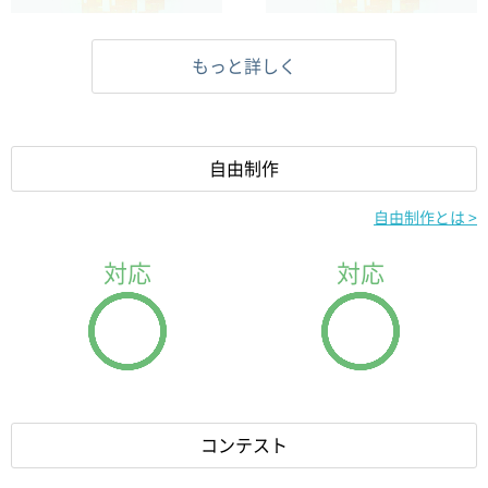
もっと詳しく
x5
x2
x5
x2
回転軸
アイ
回転軸
アイ
自由制作
x8
x8
x8
x8
自由制作とは >
ホイール
ラックギア
ホイール
ラックギア
対応
対応
x4
x2
x4
x2
ギア小
ギア大
ギア小
ギア大
コンテスト
x1
x1
x1
x1