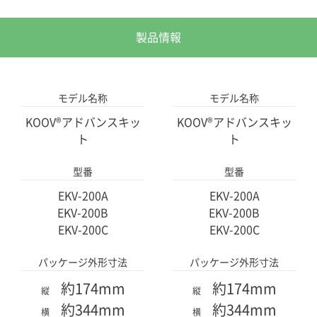
ハーフDオレンジ
三角イエロー
ハーフDオレンジ
三角イエロー
製品情報
x6
x10
x6
x10
モデル名称
モデル名称
三角ブルー
ビームイエロー
三角ブルー
ビームイエロー
KOOV®アドバンスキッ
KOOV®アドバンスキッ
ト
ト
x10
x2
x10
x2
型番
型番
ビームパープル
ベーストレー
ビームパープル
ベーストレー
EKV-200A
EKV-200A
EKV-200B
EKV-200B
EKV-200C
EKV-200C
x3
x2
x3
x2
パッケージ外形寸法
パッケージ外形寸法
回転軸
アイ
回転軸
アイ
約174mm
約174mm
縦
縦
約344mm
約344mm
横
横