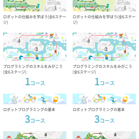
x1
x1
x1
x1
ロボットの仕組みを学ぼう(全6ステー
ロボットの仕組みを学ぼう(全6ステー
ジ)
ジ)
赤外線フォトリフレ
赤外線フォトリフレ
クタ
クタ
x2
x2
12
12
点
点
プログラミングのスキルをみがこう
プログラミングのスキルをみがこう
(全6ステージ)
(全6ステージ)
1
1
コア(本体)
バッテリーボックス
コア(本体)
バッテリーボックス
コース
コース
x1
x1
x1
x1
ロボットプログラミングの基本
ロボットプログラミングの基本
3
3
3芯ケーブル
DCモーター
3芯ケーブル
DCモーター
コース
コース