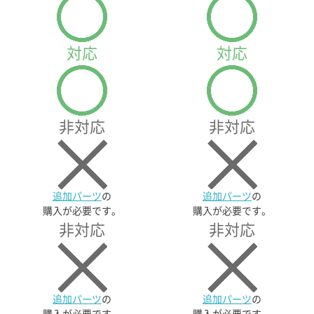
対応
対応
x4
x12
x4
x12
ハーフCオレンジ
ハーフDパープル
ハーフCオレンジ
ハーフDパープル
非対応
非対応
x12
x4
x12
x4
ハーフDオレンジ
三角イエロー
ハーフDオレンジ
三角イエロー
追加パーツ
の
追加パーツ
の
購入が必要です。
購入が必要です。
x4
x8
x4
x8
非対応
非対応
三角ブルー
ビームパープル
三角ブルー
ビームパープル
追加パーツ
の
追加パーツ
の
x8
x2
x8
x2