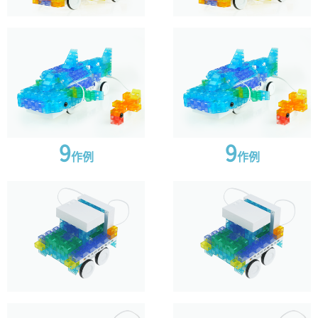
x1
x1
x1
x1
赤外線フォトリフレ
赤外線フォトリフレ
クタ
クタ
x1
x1
4
4
点
点
9
9
作例
作例
コア(本体)
バッテリーボックス
コア(本体)
バッテリーボックス
x1
x1
x1
x1
DCモーター
DCモーター
x2
x2