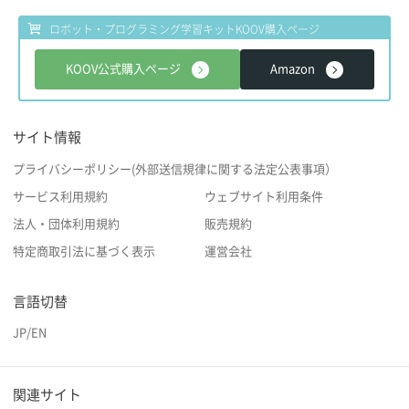
ロボット・プログラミング学習キット
KOOV購入ページ
KOOV公式購入ページ
Amazon
x1
x1
3
3
点
点
サイト情報
USBケーブル
ブロックリムーバー
USBケーブル
ブロックリムーバー
プライバシーポリシー(外部送信規律に関する法定公表事項）
サービス利用規約
ウェブサイト利用条件
法人・団体利用規約
販売規約
x1
x1
x1
x1
特定商取引法に基づく表示
運営会社
スタートガイド
スタートガイド
言語切替
JP
/
EN
x1
x1
3
3
点
点
関連サイト
USBケーブル
ブロックリムーバー
USBケーブル
ブロックリムーバー