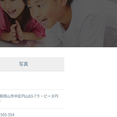
写真
県岡山市中区円山83-7ラ・ピーヌ円
F
-505-554