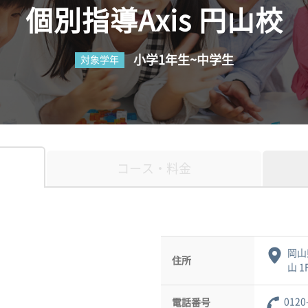
個別指導Axis 円山校
小学1年生~中学生
対象学年
コース・料金
岡山
住所
山 1
0120
電話番号