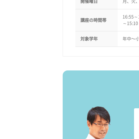
開催曜日
月、火
16:55～
講座の時間帯
～15:1
対象学年
年中〜小