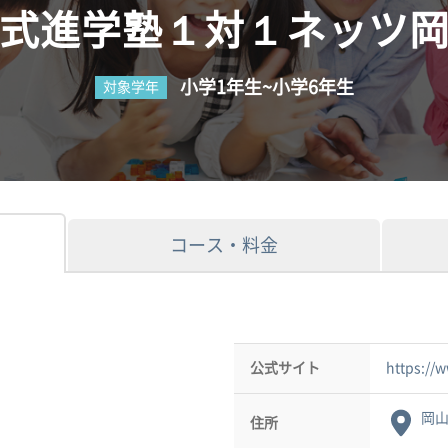
式進学塾１対１ネッツ
小学1年生~小学6年生
対象学年
コース・料金
公式サイト
https://
岡山
住所