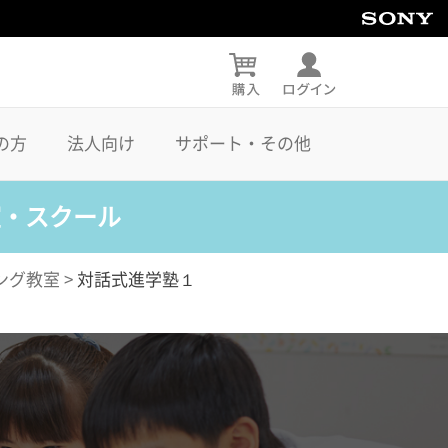
の方
法人向け
サポート・その他
室・スクール
ング教室
>
対話式進学塾１