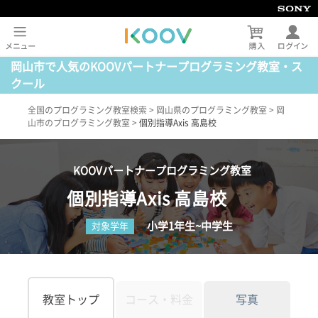
岡山市で人気のKOOVパートナープログラミング教室・ス
クール
全国のプログラミング教室検索
>
岡山県のプログラミング教室
>
岡
山市のプログラミング教室
>
個別指導Axis 高島校
KOOVパートナープログラミング教室
個別指導Axis 高島校
小学1年生~中学生
対象学年
教室トップ
コース・料金
写真