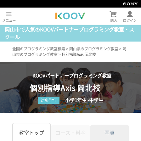
岡山市で人気のKOOVパートナープログラミング教室・ス
クール
全国のプログラミング教室検索
>
岡山県のプログラミング教室
>
岡
山市のプログラミング教室
>
個別指導Axis 岡北校
KOOVパートナープログラミング教室
個別指導Axis 岡北校
小学1年生~中学生
対象学年
教室トップ
コース・料金
写真