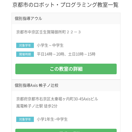
京都市のロボット・プログラミング教室一覧
個別指導アウル
京都市中京区壬生賀陽御所町２２－３
小学生～中学生
対象学年
平日14時～20時、土日10時～15時
開催時期
この教室の詳細
個別指導Axis 帷子ノ辻校
京都府京都市右京区太秦堀ヶ内町30-45Axisビル
嵐電帷子ノ辻駅 徒歩2分
小学1年生~中学生
対象学年