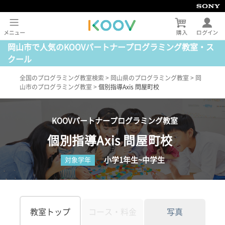
岡山市で人気のKOOVパートナープログラミング教室・ス
クール
全国のプログラミング教室検索
>
岡山県のプログラミング教室
>
岡
山市のプログラミング教室
>
個別指導Axis 問屋町校
KOOVパートナープログラミング教室
個別指導Axis 問屋町校
小学1年生~中学生
対象学年
教室トップ
コース・料金
写真