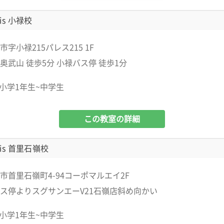
is 小禄校
字小禄215パレス215 1F
奥武山 徒歩5分 小禄バス停 徒歩1分
小学1年生~中学生
この教室の詳細
is 首里石嶺校
市首里石嶺町4-94コーポマルエイ2F
ス停よりスグサンエーV21石嶺店斜め向かい
小学1年生~中学生