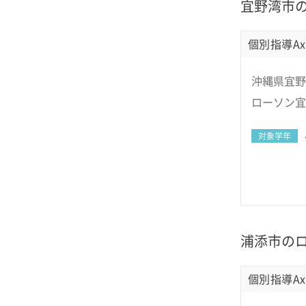
宜野湾市
個別指導Ax
沖縄県宜野
ローソン宜
対象学年
浦添市の
個別指導Ax