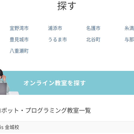
探す
宜野湾市
浦添市
名護市
糸満
豊見城市
うるま市
北谷町
与那
八重瀬町
ロボット・プログラミング教室一覧
is 金城校