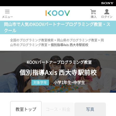
岡山市で人気のKOOVパートナープログラミング教室・ス
クール
全国のプログラミング教室検索
>
岡山県のプログラミング教室
>
岡
山市のプログラミング教室
>
個別指導Axis 西大寺駅前校
KOOVパートナープログラミング教室
個別指導Axis 西大寺駅前校
小学1年生~中学生
対象学年
教室トップ
コース・料金
写真