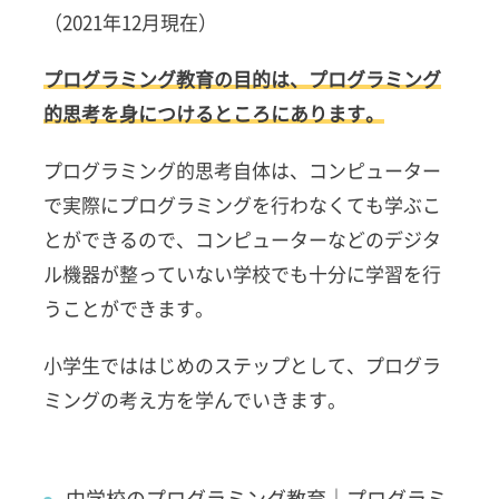
（2021年12月現在）
高等学
校のプ
ログラ
プログラミング教育の目的は、プログラミング
ミング
的思考を身につけるところにあります。
教育｜
プログ
ラミン
プログラミング的思考自体は、コンピューター
グの考
で実際にプログラミングを行わなくても学ぶこ
え方を
使える
とができるので、コンピューターなどのデジタ
ように
ル機器が整っていない学校でも十分に学習を行
なる
うことができます。
3
プロ
小学生でははじめのステップとして、プログラ
グラ
ミン
ミングの考え方を学んでいきます。
グ教
育の
現状
や問
中学校のプログラミング教育｜プログラミ