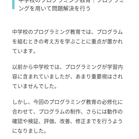
題点
ングを用いて問題解決を行う
｜自
治体
によ
って
中学校のプログラミング教育では、プログラム
は対
を組むときの考え方を学ぶことに重点が置かれ
応が
遅れ
ています。
てい
る
以前から中学校では、プログラミングが学習内
4
容に含まれていましたが、あまり重要視はされ
プロ
グラ
ていませんでした。
ミン
グ教
しかし、今回のプログラミング教育の必修化に
育に
合わせて、プログラムの制作、さらには動作の
おす
すめ
確認や検証、評価、改善、修正までを行うよう
の教
になりました。
材・
教室