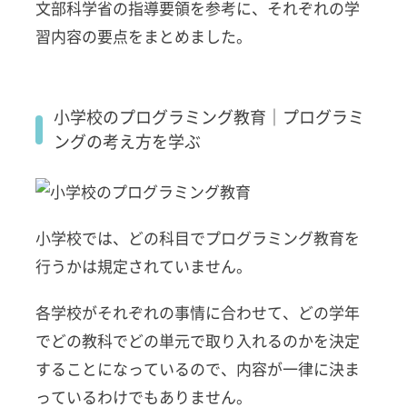
文部科学省の指導要領を参考に、それぞれの学
ング教
育｜プ
習内容の要点をまとめました。
ログラ
ミング
の考え
方を学
小学校のプログラミング教育｜プログラミ
ぶ
ングの考え方を学ぶ
2.2
中学校
のプロ
グラミ
小学校では、どの科目でプログラミング教育を
ング教
育｜プ
行うかは規定されていません。
ログラ
ミング
各学校がそれぞれの事情に合わせて、どの学年
を用い
て問題
でどの教科でどの単元で取り入れるのかを決定
解決を
することになっているので、内容が一律に決ま
行う
っているわけでもありません。
2.3