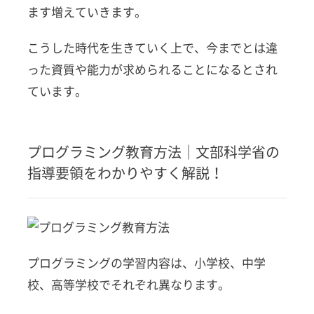
2
ます増えていきます。
プロ
グラ
こうした時代を生きていく上で、今までとは違
ミン
グ教
った資質や能力が求められることになるとされ
育方
ています。
法｜
文部
科学
省の
プログラミング教育方法｜文部科学省の
指導
要領
指導要領をわかりやすく解説！
をわ
かり
やす
く解
説！
プログラミングの学習内容は、小学校、中学
2.1
小学校
校、高等学校でそれぞれ異なります。
のプロ
グラミ