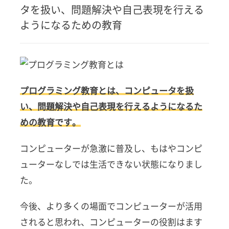
タを扱い、問題解決や自己表現を行える
育と
は？
ようになるための教育
｜コ
ンピ
ュー
タを
扱
い、
プログラミング教育とは、コンピュータを扱
問題
い、問題解決や自己表現を行えるようになるた
解決
や自
めの教育です。
己表
現を
コンピューターが急激に普及し、もはやコンピ
行え
るよ
ューターなしでは生活できない状態になりまし
うに
た。
なる
ため
の教
今後、より多くの場面でコンピューターが活用
育
されると思われ、コンピューターの役割はます