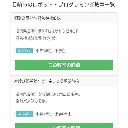
長崎市のロボット・プログラミング教室一覧
個別指導Axis 諏訪神社前校
長崎県長崎市伊勢町2-1サトウビル3Ｆ
諏訪神社前電停 徒歩1分
小学1年生~中学生
対象学年
この教室の詳細
対話式進学塾１対１ネッツ長崎駅前校
長崎県長崎市御船蔵町3-1 太田ビル301
宝町バス停のそば。
小学1年生~小学6年生
対象学年