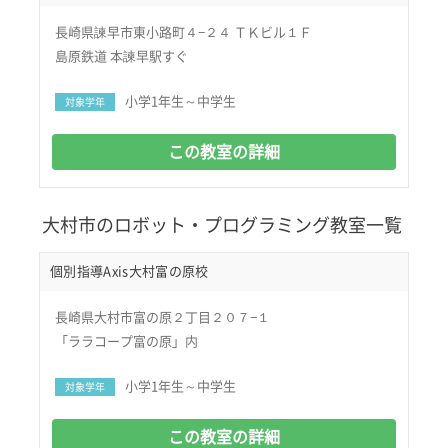
長崎県諫早市東小路町４−２４ ＴＫビル１Ｆ
島原鉄道 本諫早駅すぐ
小学1年生～中学生
対象学年
この教室の詳細
大村市のロボット・プログラミング教室一覧
個別指導Axis大村富の原校
長崎県大村市富の原２丁目２０７−１
「ララコープ富の原」内
小学1年生～中学生
対象学年
この教室の詳細