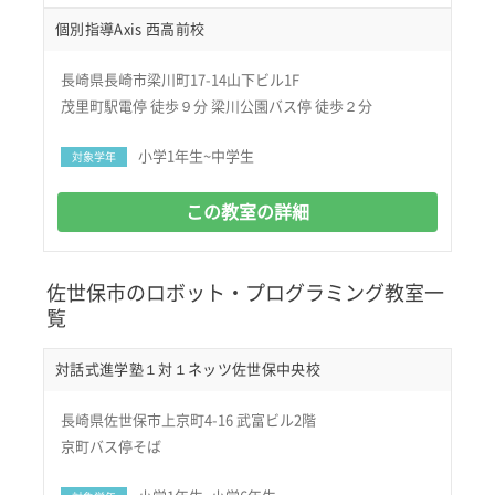
個別指導Axis 西高前校
長崎県長崎市梁川町17-14山下ビル1F
茂里町駅電停 徒歩９分 梁川公園バス停 徒歩２分
小学1年生~中学生
対象学年
この教室の詳細
佐世保市のロボット・プログラミング教室一
覧
対話式進学塾１対１ネッツ佐世保中央校
長崎県佐世保市上京町4-16 武富ビル2階
京町バス停そば