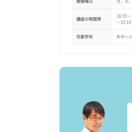
開催曜日
月、火
16:55～
講座の時間帯
～15:1
対象学年
年中〜小