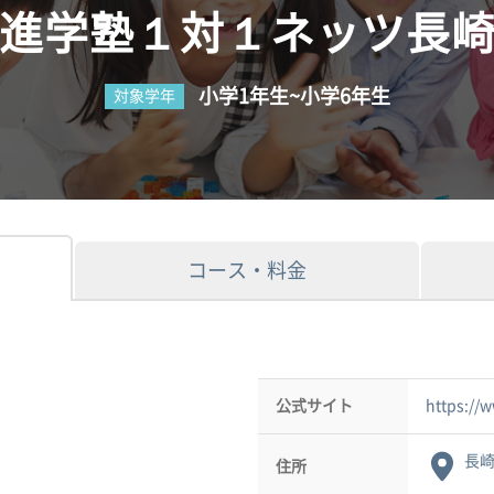
進学塾１対１ネッツ長
小学1年生~小学6年生
対象学年
コース・料金
公式サイト
https://
長崎
住所