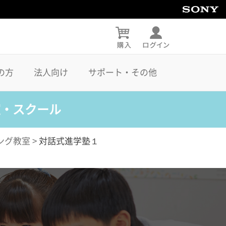
の方
法人向け
サポート・その他
室・スクール
ング教室
>
対話式進学塾１