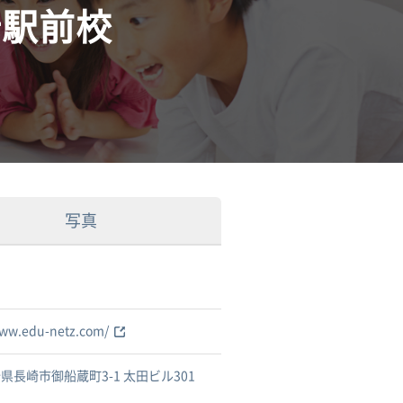
崎駅前校
写真
www.edu-netz.com/
県長崎市御船蔵町3-1 太田ビル301