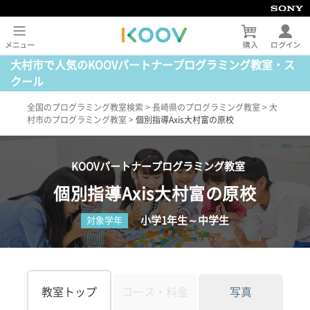
大村市で人気のKOOVパートナープログラミング教室・ス
クール
全国のプログラミング教室検索
>
長崎県のプログラミング教室
>
大
村市のプログラミング教室
>
個別指導Axis大村富の原校
KOOVパートナープログラミング教室
個別指導Axis大村富の原校
小学1年生～中学生
対象学年
教室トップ
コース・料金
写真