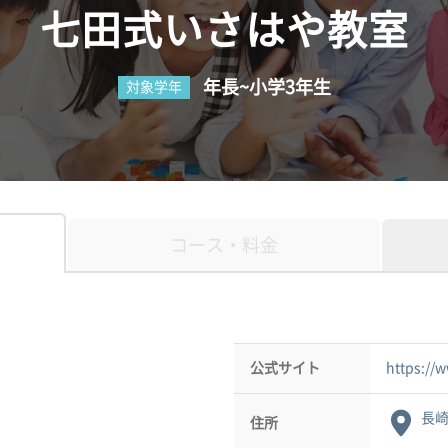
七田式いさはや教室
年長~小学3年生
対象学年
コース・料金
公式サイト
https://
長崎
住所