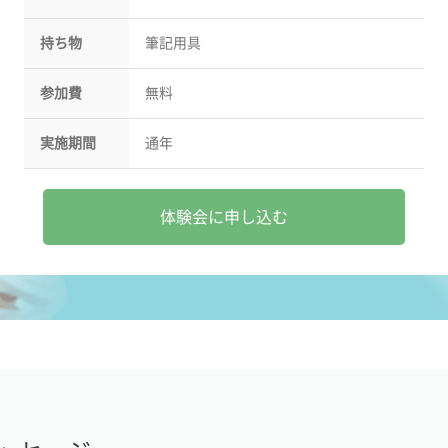
持ち物
筆記用具
参加費
無料
実施期間
通年
体験会に申し込む