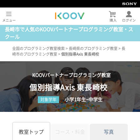
長崎市で人気のKOOVパートナープログラミング教室・ス
クール
全国のプログラミング教室検索
>
長崎県のプログラミング教室
>
長
崎市のプログラミング教室
>
個別指導Axis 東長崎校
KOOVパートナープログラミング教室
個別指導Axis 東長崎校
小学1年生~中学生
対象学年
教室トップ
コース・料金
写真