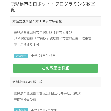
鹿児島市のロボット・プログラミング教室一
覧
対話式進学塾１対１ネッツ宇宿校
鹿児島県鹿児島市宇宿3-33-1 住吉ビル1F
JR指宿枕崎線「宇宿駅」踏切前／市電谷山線「脇田電
停」から徒歩１分
小学校1年生~6年生
対象学年
この教室の詳細
個別指導Axis 郡元校
鹿児島県鹿児島市郡元1丁目15-5井手ビル201号
中郡電停目の前
小学1年生~中学生
対象学年