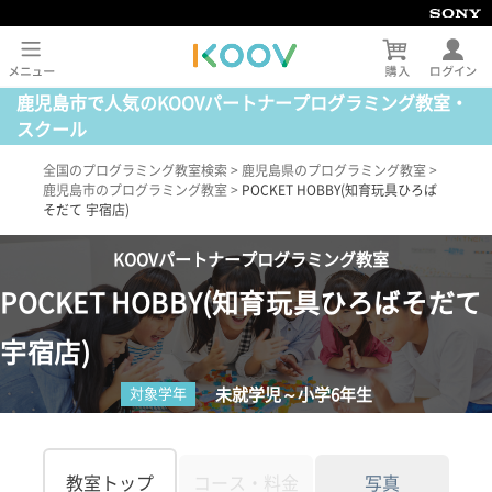
鹿児島市で人気のKOOVパートナープログラミング教室・
スクール
全国のプログラミング教室検索
>
鹿児島県のプログラミング教室
>
鹿児島市のプログラミング教室
>
POCKET HOBBY(知育玩具ひろば
そだて 宇宿店)
KOOVパートナープログラミング教室
POCKET HOBBY(知育玩具ひろばそだて
宇宿店)
未就学児～小学6年生
対象学年
教室トップ
コース・料金
写真