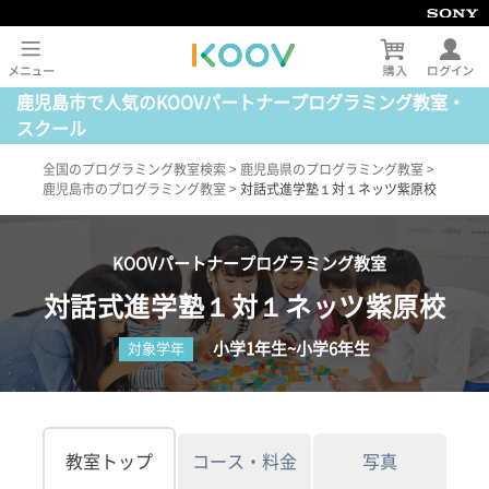
鹿児島市で人気のKOOVパートナープログラミング教室・
スクール
全国のプログラミング教室検索
>
鹿児島県のプログラミング教室
>
鹿児島市のプログラミング教室
>
対話式進学塾１対１ネッツ紫原校
KOOVパートナープログラミング教室
対話式進学塾１対１ネッツ紫原校
小学1年生~小学6年生
対象学年
教室トップ
コース・料金
写真