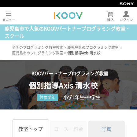
鹿児島市で人気のKOOVパートナープログラミング教室・
スクール
全国のプログラミング教室検索
>
鹿児島県のプログラミング教室
>
鹿児島市のプログラミング教室
>
個別指導Axis 清水校
KOOVパートナープログラミング教室
個別指導Axis 清水校
小学1年生~中学生
対象学年
教室トップ
コース・料金
写真