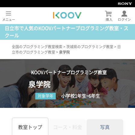
日立市で人気のKOOVパートナープログラミング教室・ス
クール
全国のプログラミング教室検索
>
茨城県のプログラミング教室
>
日
立市のプログラミング教室
>
泉学院
KOOVパートナープログラミング教室
泉学院
小学校1年生~6年生
対象学年
教室トップ
コース・料金
写真