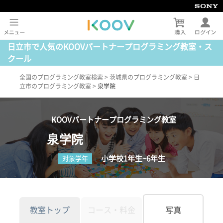
日立市で人気のKOOVパートナープログラミング教室・ス
クール
全国のプログラミング教室検索
>
茨城県のプログラミング教室
>
日
立市のプログラミング教室
>
泉学院
KOOVパートナープログラミング教室
泉学院
小学校1年生~6年生
対象学年
教室トップ
コース・料金
写真