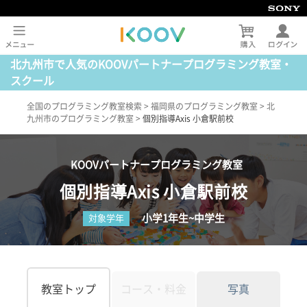
北九州市で人気のKOOVパートナープログラミング教室・
スクール
全国のプログラミング教室検索
>
福岡県のプログラミング教室
>
北
九州市のプログラミング教室
>
個別指導Axis 小倉駅前校
KOOVパートナープログラミング教室
個別指導Axis 小倉駅前校
小学1年生~中学生
対象学年
教室トップ
コース・料金
写真