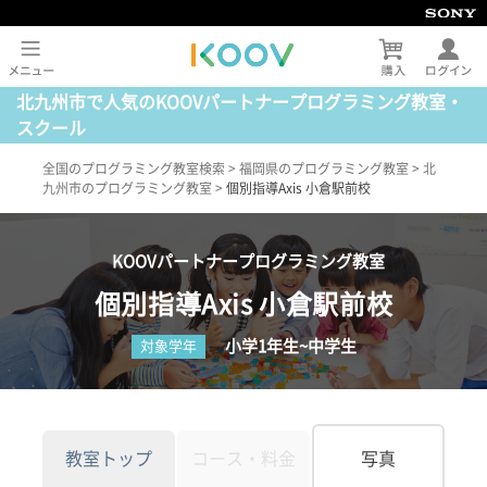
北九州市で人気のKOOVパートナープログラミング教室・
スクール
全国のプログラミング教室検索
>
福岡県のプログラミング教室
>
北
九州市のプログラミング教室
>
個別指導Axis 小倉駅前校
KOOVパートナープログラミング教室
個別指導Axis 小倉駅前校
小学1年生~中学生
対象学年
教室トップ
コース・料金
写真