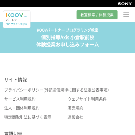
教室検索 / 体験授業
KOOVパートナー プログラミング教室
個別指導Axis 小倉駅前校
プログラミング教室とは
体験授業お申し込みフォーム
カリキュラム紹介
教室の様子
サイト情報
サポート
プライバシーポリシー(外部送信規律に関する法定公表事項）
サービス利用規約
ウェブサイト利用条件
法人・団体利用規約
販売規約
特定商取引法に基づく表示
運営会社
言語切替