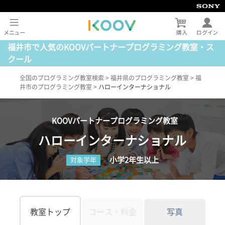
福井市で人気のKOOVパートナープログラミング教室・ス
クール
全国のプログラミング教室検索
>
福井県のプログラミング教室
>
福
井市のプログラミング教室
>
ハローインターナショナル
KOOVパートナープログラミング教室
ハローインターナショナル
小学2年生以上
対象学年
教室トップ
コース・料金
写真