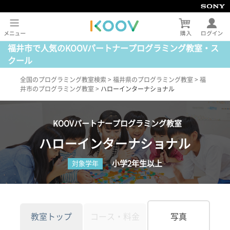
福井市で人気のKOOVパートナープログラミング教室・ス
クール
全国のプログラミング教室検索
>
福井県のプログラミング教室
>
福
井市のプログラミング教室
>
ハローインターナショナル
KOOVパートナープログラミング教室
ハローインターナショナル
小学2年生以上
対象学年
教室トップ
コース・料金
写真