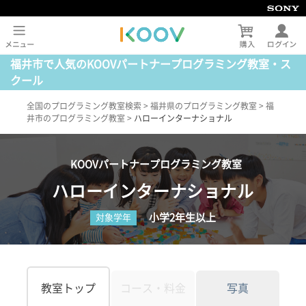
福井市で人気のKOOVパートナープログラミング教室・ス
クール
全国のプログラミング教室検索
>
福井県のプログラミング教室
>
福
井市のプログラミング教室
>
ハローインターナショナル
KOOVパートナープログラミング教室
ハローインターナショナル
小学2年生以上
対象学年
教室トップ
コース・料金
写真