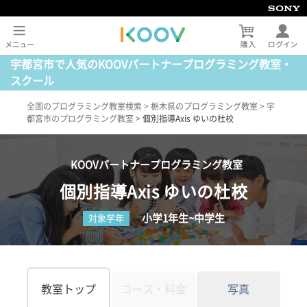
宇都宮市で人気のKOOVパートナープログラミング教室・
スクール
全国のプログラミング教室検索
>
栃木県のプログラミング教室
>
宇
都宮市のプログラミング教室
>
個別指導Axis ゆいの杜校
KOOVパートナープログラミング教室
個別指導Axis ゆいの杜校
小学1年生~中学生
対象学年
教室トップ
コース・料金
写真