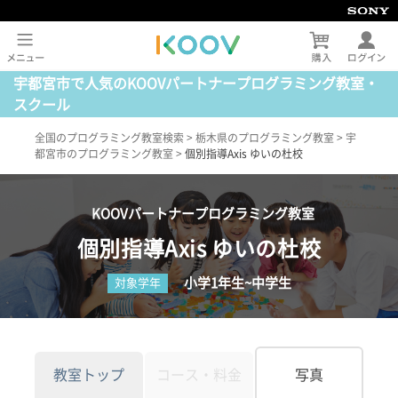
宇都宮市で人気のKOOVパートナープログラミング教室・
スクール
全国のプログラミング教室検索
>
栃木県のプログラミング教室
>
宇
都宮市のプログラミング教室
>
個別指導Axis ゆいの杜校
KOOVパートナープログラミング教室
個別指導Axis ゆいの杜校
小学1年生~中学生
対象学年
教室トップ
コース・料金
写真