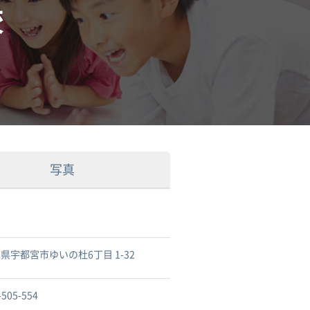
校
写真
県宇都宮市ゆいの杜6丁目 1-32
-505-554