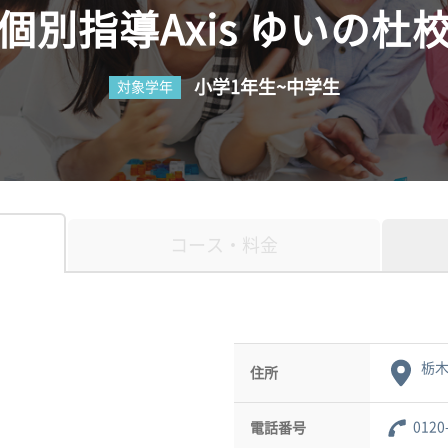
個別指導Axis ゆいの杜
小学1年生~中学生
対象学年
コース・料金
栃木
住所
0120
電話番号