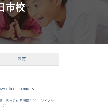
日市校
写真
www.edu-netz.com/
県広島市佐伯区旭園3-30 フジイアサ
ル2F