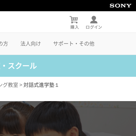
の方
法人向け
サポート・その他
室・スクール
ング教室
>
対話式進学塾１