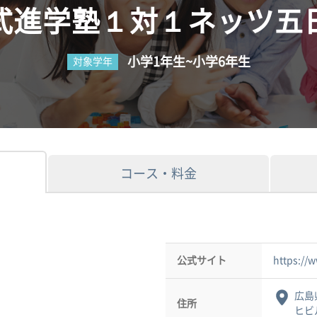
式進学塾１対１ネッツ五
小学1年生~小学6年生
対象学年
コース・料金
公式サイト
https://
広島
住所
ヒビ