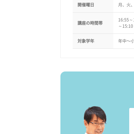
開催曜日
月、火
16:55～
講座の時間帯
～15:1
対象学年
年中〜小