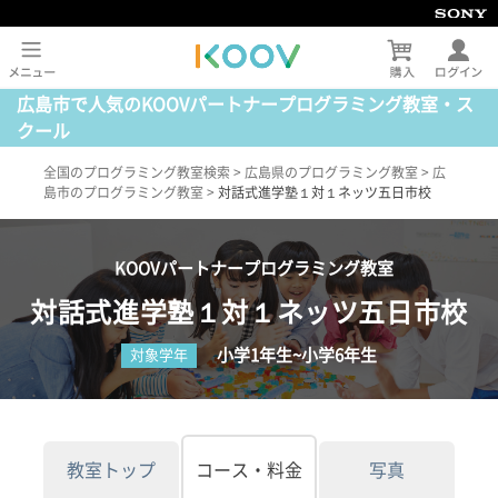
広島市で人気のKOOVパートナープログラミング教室・ス
クール
全国のプログラミング教室検索
>
広島県のプログラミング教室
>
広
島市のプログラミング教室
>
対話式進学塾１対１ネッツ五日市校
KOOVパートナープログラミング教室
対話式進学塾１対１ネッツ五日市校
小学1年生~小学6年生
対象学年
教室トップ
コース・料金
写真