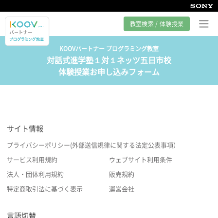
教室検索 / 体験授業
KOOVパートナー プログラミング教室
対話式進学塾１対１ネッツ五日市校
プログラミング教室とは
体験授業お申し込みフォーム
カリキュラム紹介
教室の様子
サイト情報
サポート
プライバシーポリシー(外部送信規律に関する法定公表事項）
サービス利用規約
ウェブサイト利用条件
法人・団体利用規約
販売規約
特定商取引法に基づく表示
運営会社
言語切替