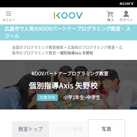
広島市で人気のKOOVパートナープログラミング教室・ス
クール
全国のプログラミング教室検索
>
広島県のプログラミング教室
>
広
島市のプログラミング教室
>
個別指導Axis 矢野校
KOOVパートナープログラミング教室
個別指導Axis 矢野校
小学1年生~中学生
対象学年
教室トップ
コース・料金
写真