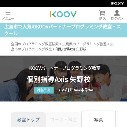
広島市で人気のKOOVパートナープログラミング教室・ス
クール
全国のプログラミング教室検索
>
広島県のプログラミング教室
>
広
島市のプログラミング教室
>
個別指導Axis 矢野校
KOOVパートナープログラミング教室
個別指導Axis 矢野校
小学1年生~中学生
対象学年
教室トップ
コース・料金
写真