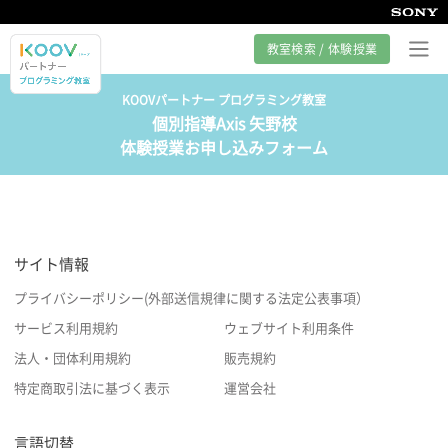
教室検索 / 体験授業
KOOVパートナー プログラミング教室
個別指導Axis 矢野校
プログラミング教室とは
体験授業お申し込みフォーム
カリキュラム紹介
教室の様子
サイト情報
サポート
プライバシーポリシー(外部送信規律に関する法定公表事項）
サービス利用規約
ウェブサイト利用条件
法人・団体利用規約
販売規約
特定商取引法に基づく表示
運営会社
言語切替