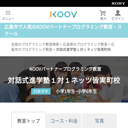
広島市で人気のKOOVパートナープログラミング教室・ス
クール
全国のプログラミング教室検索
>
広島県のプログラミング教室
>
広
島市のプログラミング教室
>
対話式進学塾１対１ネッツ皆実町校
KOOVパートナープログラミング教室
対話式進学塾１対１ネッツ皆実町校
小学1年生~小学6年生
対象学年
教室トップ
コース・料金
写真