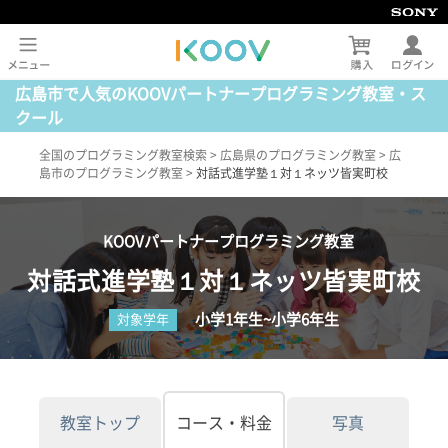
広島市で人気のKOOVパートナープログラミング教室・ス
クール
全国のプログラミング教室検索
>
広島県のプログラミング教室
>
広
島市のプログラミング教室
>
対話式進学塾１対１ネッツ皆実町校
KOOVパートナープログラミング教室
対話式進学塾１対１ネッツ皆実町校
小学1年生~小学6年生
対象学年
教室トップ
コース・料金
写真