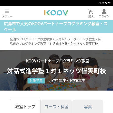
広島市で人気のKOOVパートナープログラミング教室・ス
クール
全国のプログラミング教室検索
>
広島県のプログラミング教室
>
広
島市のプログラミング教室
>
対話式進学塾１対１ネッツ皆実町校
KOOVパートナープログラミング教室
対話式進学塾１対１ネッツ皆実町校
小学1年生~小学6年生
対象学年
教室トップ
コース・料金
写真