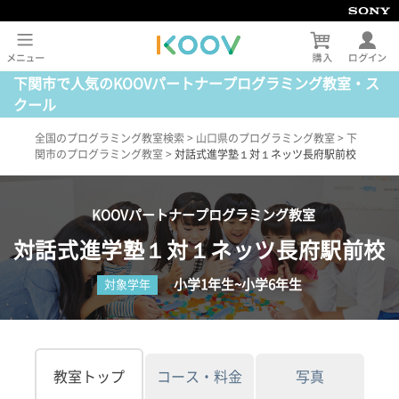
下関市で人気のKOOVパートナープログラミング教室・ス
クール
全国のプログラミング教室検索
>
山口県のプログラミング教室
>
下
関市のプログラミング教室
>
対話式進学塾１対１ネッツ長府駅前校
KOOVパートナープログラミング教室
対話式進学塾１対１ネッツ長府駅前校
小学1年生~小学6年生
対象学年
教室トップ
コース・料金
写真