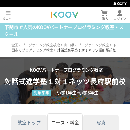
下関市で人気のKOOVパートナープログラミング教室・ス
クール
全国のプログラミング教室検索
>
山口県のプログラミング教室
>
下
関市のプログラミング教室
>
対話式進学塾１対１ネッツ長府駅前校
KOOVパートナープログラミング教室
対話式進学塾１対１ネッツ長府駅前校
小学1年生~小学6年生
対象学年
教室トップ
コース・料金
写真