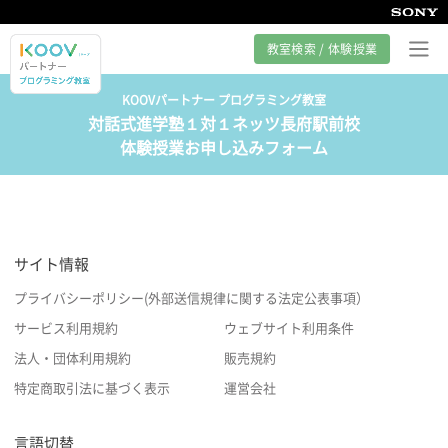
教室検索 / 体験授業
KOOVパートナー プログラミング教室
対話式進学塾１対１ネッツ長府駅前校
プログラミング教室とは
体験授業お申し込みフォーム
カリキュラム紹介
教室の様子
サイト情報
サポート
プライバシーポリシー(外部送信規律に関する法定公表事項）
サービス利用規約
ウェブサイト利用条件
法人・団体利用規約
販売規約
特定商取引法に基づく表示
運営会社
言語切替