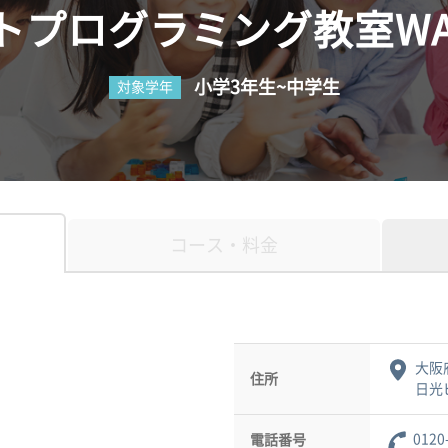
プログラミング教室WAO
小学3年生~中学生
対象学年
コース・料金
大阪
住所
日光ビ
0120
電話番号