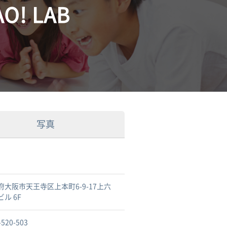
! LAB
写真
府大阪市天王寺区上本町6-9-17上六
ル 6F
-520-503