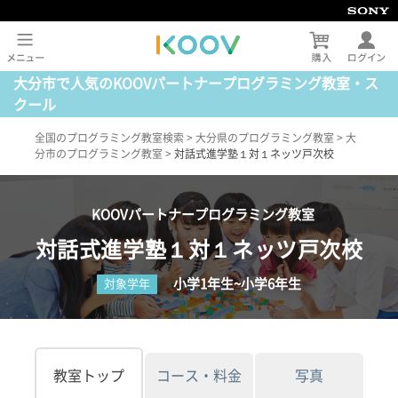
大分市で人気のKOOVパートナープログラミング教室・ス
クール
全国のプログラミング教室検索
>
大分県のプログラミング教室
>
大
分市のプログラミング教室
>
対話式進学塾１対１ネッツ戸次校
KOOVパートナープログラミング教室
対話式進学塾１対１ネッツ戸次校
小学1年生~小学6年生
対象学年
教室トップ
コース・料金
写真