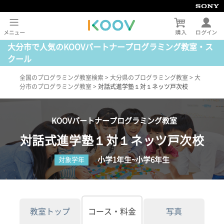
大分市で人気のKOOVパートナープログラミング教室・ス
クール
全国のプログラミング教室検索
>
大分県のプログラミング教室
>
大
分市のプログラミング教室
>
対話式進学塾１対１ネッツ戸次校
KOOVパートナープログラミング教室
対話式進学塾１対１ネッツ戸次校
小学1年生~小学6年生
対象学年
教室トップ
コース・料金
写真