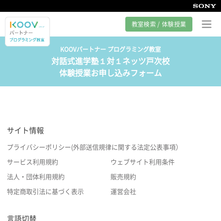
教室検索 / 体験授業
KOOVパートナー プログラミング教室
対話式進学塾１対１ネッツ戸次校
プログラミング教室とは
体験授業お申し込みフォーム
カリキュラム紹介
教室の様子
サイト情報
サポート
プライバシーポリシー(外部送信規律に関する法定公表事項）
サービス利用規約
ウェブサイト利用条件
法人・団体利用規約
販売規約
特定商取引法に基づく表示
運営会社
言語切替