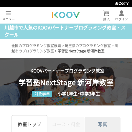
川越市で人気のKOOVパートナープログラミング教室・ス
クール
全国のプログラミング教室検索
>
埼玉県のプログラミング教室
>
川
越市のプログラミング教室
>
学習塾NextStage 新河岸教室
KOOVパートナープログラミング教室
学習塾NextStage 新河岸教室
小学1年生~中学3年生
対象学年
教室トップ
コース・料金
写真